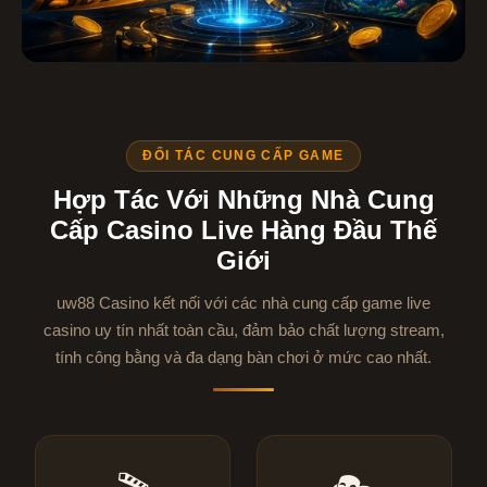
ĐỐI TÁC CUNG CẤP GAME
Hợp Tác Với Những Nhà Cung
Cấp Casino Live Hàng Đầu Thế
Giới
uw88 Casino kết nối với các nhà cung cấp game live
casino uy tín nhất toàn cầu, đảm bảo chất lượng stream,
tính công bằng và đa dạng bàn chơi ở mức cao nhất.