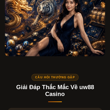
CÂU HỎI THƯỜNG GẶP
Giải Đáp Thắc Mắc Về uw88
Casino