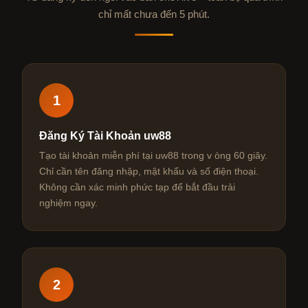
chỉ mất chưa đến 5 phút.
1
Đăng Ký Tài Khoản uw88
Tạo tài khoản miễn phí tại uw88 trong v òng 60 giây.
Chỉ cần tên đăng nhập, mật khẩu và số điện thoại.
Không cần xác minh phức tạp để bắt đầu trải
nghiệm ngay.
2