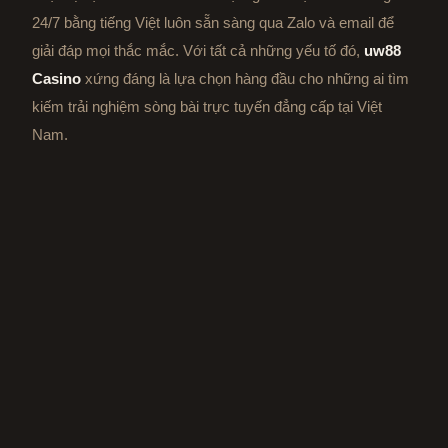
24/7 bằng tiếng Việt luôn sẵn sàng qua Zalo và email để
giải đáp mọi thắc mắc. Với tất cả những yếu tố đó,
uw88
Casino
xứng đáng là lựa chọn hàng đầu cho những ai tìm
kiếm trải nghiệm sòng bài trực tuyến đẳng cấp tại Việt
Nam.