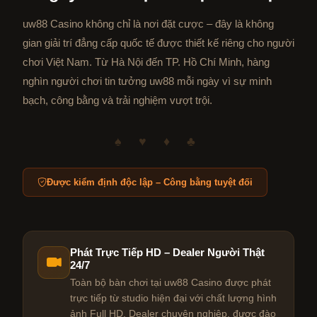
uw88 Casino không chỉ là nơi đặt cược – đây là không
gian giải trí đẳng cấp quốc tế được thiết kế riêng cho người
chơi Việt Nam. Từ Hà Nội đến TP. Hồ Chí Minh, hàng
nghìn người chơi tin tưởng uw88 mỗi ngày vì sự minh
bạch, công bằng và trải nghiệm vượt trội.
♠ ♥ ♦ ♣
Được kiểm định độc lập – Công bằng tuyệt đối
Phát Trực Tiếp HD – Dealer Người Thật
24/7
Toàn bộ bàn chơi tại uw88 Casino được phát
trực tiếp từ studio hiện đại với chất lượng hình
ảnh Full HD. Dealer chuyên nghiệp, được đào