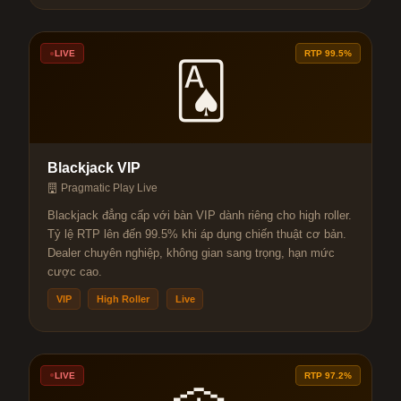
LIVE
RTP 99.5%
🂡
Blackjack VIP
Pragmatic Play Live
Blackjack đẳng cấp với bàn VIP dành riêng cho high roller.
Tỷ lệ RTP lên đến 99.5% khi áp dụng chiến thuật cơ bản.
Dealer chuyên nghiệp, không gian sang trọng, hạn mức
cược cao.
VIP
High Roller
Live
LIVE
RTP 97.2%