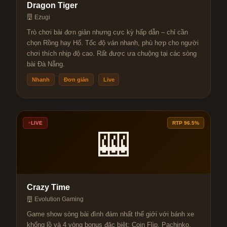
Dragon Tiger
Ezugi
Trò chơi bài đơn giản nhưng cực kỳ hấp dẫn – chỉ cần
chọn Rồng hay Hổ. Tốc độ ván nhanh, phù hợp cho người
chơi thích nhịp độ cao. Rất được ưa chuộng tại các sòng
bài Đà Nẵng.
Nhanh
Đơn giản
Live
LIVE
RTP 96.5%
🎰
Crazy Time
Evolution Gaming
Game show sòng bài đình đám nhất thế giới với bánh xe
khổng lồ và 4 vòng bonus đặc biệt: Coin Flip, Pachinko,