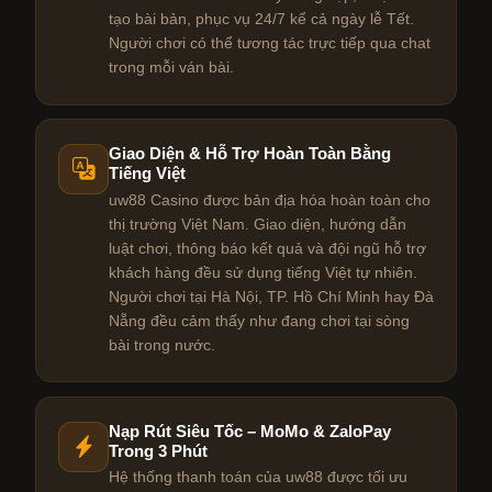
tạo bài bản, phục vụ 24/7 kể cả ngày lễ Tết.
Người chơi có thể tương tác trực tiếp qua chat
trong mỗi ván bài.
Giao Diện & Hỗ Trợ Hoàn Toàn Bằng
Tiếng Việt
uw88 Casino được bản địa hóa hoàn toàn cho
thị trường Việt Nam. Giao diện, hướng dẫn
luật chơi, thông báo kết quả và đội ngũ hỗ trợ
khách hàng đều sử dụng tiếng Việt tự nhiên.
Người chơi tại Hà Nội, TP. Hồ Chí Minh hay Đà
Nẵng đều cảm thấy như đang chơi tại sòng
bài trong nước.
Nạp Rút Siêu Tốc – MoMo & ZaloPay
Trong 3 Phút
Hệ thống thanh toán của uw88 được tối ưu