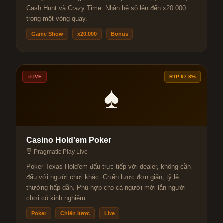
Cash Hunt và Crazy Time. Nhân hệ số lên đến x20.000
trong một vòng quay.
Game Show
x20.000
Bonus
LIVE
RTP 97.8%
♠️
Casino Hold'em Poker
Pragmatic Play Live
Poker Texas Hold'em đấu trực tiếp với dealer, không cần
đấu với người chơi khác. Chiến lược đơn giản, tỷ lệ
thưởng hấp dẫn. Phù hợp cho cả người mới lẫn người
chơi có kinh nghiệm.
Poker
Chiến lược
Live