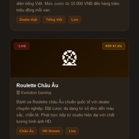
diện tiếng Việt. Mức cược từ 10.000 VNĐ đến hàng trăm
triệu đồng mỗi ván.
Dealer thật
Tiếng Việt
Live
LIVE
RTP 97.3%
🎡
Roulette Châu Âu
Evolution Gaming
Bánh xe Roulette châu Âu chuẩn quốc tế với dealer
chuyên nghiệp. Đặt cược đa dạng từ số đơn đến màu
sắc, chẵn lẻ. Phát trực tiếp từ studio hiện đại với chất
lượng hình ảnh HD.
Châu Âu
HD Stream
Live