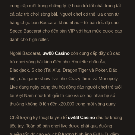
cung cấp một trong những tỷ lệ hoàn trả tốt nhất trong tất
cả các trò chơi sòng bài. Người chơi có thể lựa chọn từ
hàng chục bàn Baccarat khác nhau – từ bàn tốc độ cao
Speed Baccarat cho đến bàn VIP với hạn mức cược cao
dành cho high roller.
Ngoài Baccarat,
uw88 Casino
còn cung cấp đầy đủ các
trò chơi sòng bài kinh điển như Roulette châu Âu,
Blackjack, Sicbo (Tài Xỉu), Dragon Tiger và Poker. Đặc
biệt, các game show live như Crazy Time và Monopoly
Live đang ngày càng thu hút đông đảo người chơi trẻ tuổi
tại Việt Nam nhờ tính giải trí cao và cơ hội nhân hệ số
thưởng khổng lồ lên đến x20.000 trong một vòng quay.
Chất lượng kỹ thuật là yếu tố
uw88 Casino
đầu tư không
tiếc tay. Toàn bộ bàn chơi live được phát qua đường
truyền tốc độ cao với chất lượng hình ảnh Full HD, đảm