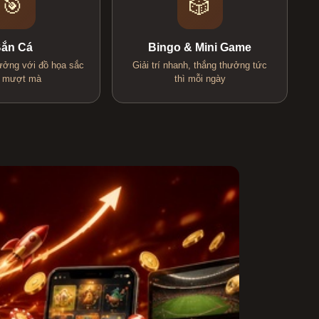
🎯
🎲
ắn Cá
Bingo & Mini Game
ưởng với đồ họa sắc
Giải trí nhanh, thắng thưởng tức
, mượt mà
thì mỗi ngày