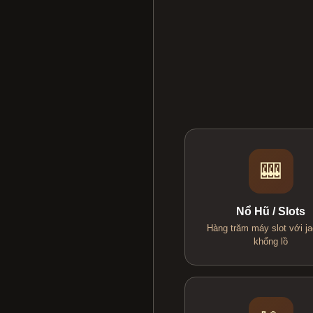
🎰
Nổ Hũ / Slots
Hàng trăm máy slot với j
khổng lồ