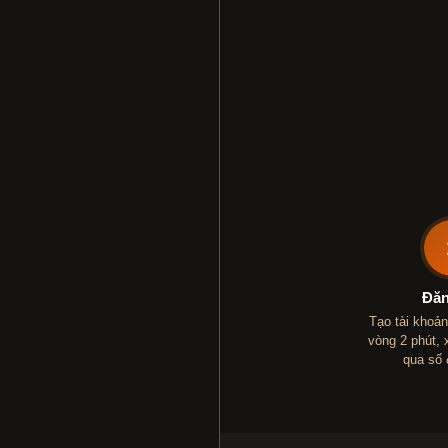
Đăn
Tạo tài khoản
vòng 2 phút,
qua số 