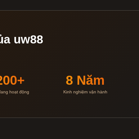
ủa uw88
200+
8 Năm
đang hoạt động
Kinh nghiệm vận hành