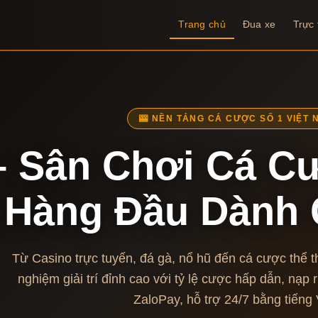
Trang chủ
Đua xe
Trực 
🎰 NỀN TẢNG CÁ CƯỢC SỐ 1 VIỆT 
 Sân Chơi Cá C
 Hàng Đầu Dành 
Từ Casino trực tuyến, đá gà, nổ hũ đến cá cược thể 
nghiệm giải trí đỉnh cao với tỷ lệ cược hấp dẫn, nạp
ZaloPay, hỗ trợ 24/7 bằng tiếng 