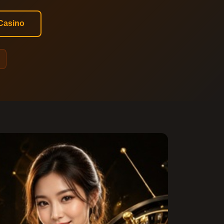
Casino