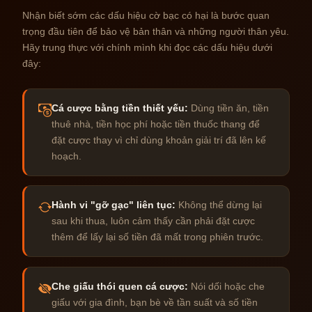
Nhận biết sớm các dấu hiệu cờ bạc có hại là bước quan
trọng đầu tiên để bảo vệ bản thân và những người thân yêu.
Hãy trung thực với chính mình khi đọc các dấu hiệu dưới
đây:
Cá cược bằng tiền thiết yếu:
Dùng tiền ăn, tiền
thuê nhà, tiền học phí hoặc tiền thuốc thang để
đặt cược thay vì chỉ dùng khoản giải trí đã lên kế
hoạch.
Hành vi "gỡ gạc" liên tục:
Không thể dừng lại
sau khi thua, luôn cảm thấy cần phải đặt cược
thêm để lấy lại số tiền đã mất trong phiên trước.
Che giấu thói quen cá cược:
Nói dối hoặc che
giấu với gia đình, bạn bè về tần suất và số tiền