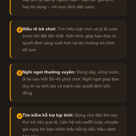
hay tín dụng – với mục đích đặt cược.
Hiểu rõ trò chơi:
Tìm hiểu luật chơi và tỷ lệ cược
trước khi đặt tiền thật. Kiến thức giúp bạn đưa ra
quyết định sáng suốt hơn và tận hưởng trò chơi
tốt hơn.
Nghỉ ngơi thường xuyên:
Đứng dậy, uống nước,
đi lại sau mỗi 30–45 phút chơi. Nghỉ ngơi giúp bạn
duy trì sự tỉnh táo và tránh các quyết định bốc
đồng.
Tìm kiếm hỗ trợ kịp thời:
Đừng chờ đến khi mọi
thứ trở nên quá tệ. Liên hệ với uw88 hoặc chuyên
gia ngay khi bạn nhận thấy bất kỳ dấu hiệu cảnh