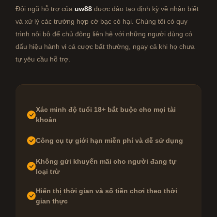
Đội ngũ hỗ trợ của
uw88
được đào tạo định kỳ về nhận biết
và xử lý các trường hợp cờ bạc có hại. Chúng tôi có quy
trình nội bộ để chủ động liên hệ với những người dùng có
dấu hiệu hành vi cá cược bất thường, ngay cả khi họ chưa
tự yêu cầu hỗ trợ.
Xác minh độ tuổi 18+ bắt buộc cho mọi tài
khoản
Công cụ tự giới hạn miễn phí và dễ sử dụng
Không gửi khuyến mãi cho người đang tự
loại trừ
Hiển thị thời gian và số tiền chơi theo thời
gian thực