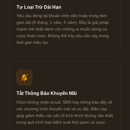
Tự Loại Trừ Dài Hạn
Yêu cầu đóng tài khoản vĩnh viễn hoặc trong thời
gian dài (6 tháng, 1 năm, 5 năm). Đây là giải pháp
mạnh mẽ nhất dành cho những ai muốn dừng cá
cược hoàn toàn. Không thể hủy yêu cầu này trong
thời gian hiệu lực.
Tắt Thông Báo Khuyến Mãi
Chọn không nhận email, SMS hay thông báo đẩy về
các chương trình khuyến mãi và ưu đãi. Điều này
giúp giảm thiểu các yếu tố kích thích không cần thiết
trong quá trình bạn kiểm soát thói quen cá cược.