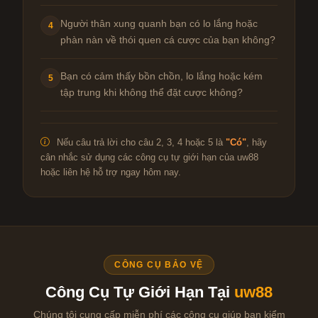
Người thân xung quanh bạn có lo lắng hoặc
4
phàn nàn về thói quen cá cược của bạn không?
Bạn có cảm thấy bồn chồn, lo lắng hoặc kém
5
tập trung khi không thể đặt cược không?
Nếu câu trả lời cho câu 2, 3, 4 hoặc 5 là
"Có"
, hãy
cân nhắc sử dụng các công cụ tự giới hạn của uw88
hoặc liên hệ hỗ trợ ngay hôm nay.
CÔNG CỤ BẢO VỆ
Công Cụ Tự Giới Hạn Tại
uw88
Chúng tôi cung cấp miễn phí các công cụ giúp bạn kiểm