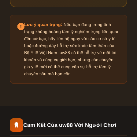
Lưu ý quan trọng:
Nếu bạn đang trong tình
trạng khủng hoảng tâm lý nghiêm trọng liên quan
đến cờ bạc, hãy liên hệ ngay với các cơ sở y tế
hoặc đường dây hỗ trợ sức khỏe tâm thần của
Bộ Y tế Việt Nam. uw88 có thể hỗ trợ về mặt tài
khoản và công cụ giới hạn, nhưng các chuyên
gia y tế mới có thể cung cấp sự hỗ trợ tâm lý
chuyên sâu mà bạn cần.
Cam Kết Của uw88 Với Người Chơi