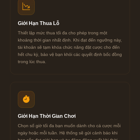
Giới Hạn Thua Lỗ
Thiết lập mức thua tối đa cho phép trong một
khoảng thời gian nhất định. Khi đạt đến ngưỡng này,
tài khoản sẽ tạm khóa chức năng đặt cược cho đến
hết chu kỳ, bảo vệ bạn khỏi các quyết định bốc đồng
trong lúc thua.
Giới Hạn Thời Gian Chơi
Chọn số giờ tối đa bạn muốn dành cho cá cược mỗi
ngày hoặc mỗi tuần. Hệ thống sẽ gửi cảnh báo khi