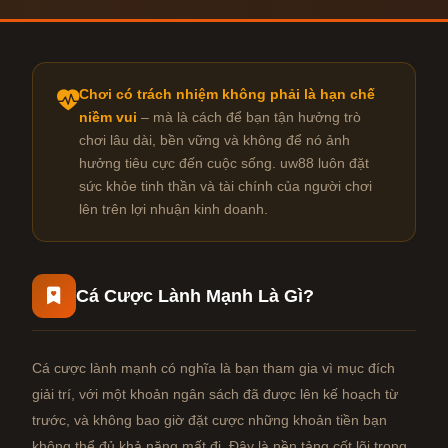
Chơi có trách nhiệm không phải là hạn chế
niềm vui
– mà là cách để bạn tận hưởng trò
chơi lâu dài, bền vững và không để nó ảnh
hưởng tiêu cực đến cuộc sống. uw88 luôn đặt
sức khỏe tinh thần và tài chính của người chơi
lên trên lợi nhuận kinh doanh.
Cá Cược Lành Mạnh Là Gì?
Cá cược lành mạnh có nghĩa là bạn tham gia vì mục đích
giải trí, với một khoản ngân sách đã được lên kế hoạch từ
trước, và không bao giờ đặt cược những khoản tiền bạn
không thể đủ khả năng mất đi. Đây là nền tảng cốt lõi trong