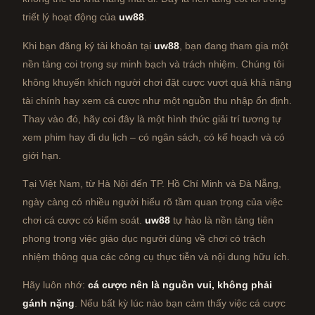
triết lý hoạt động của
uw88
.
Khi bạn đăng ký tài khoản tại
uw88
, bạn đang tham gia một
nền tảng coi trọng sự minh bạch và trách nhiệm. Chúng tôi
không khuyến khích người chơi đặt cược vượt quá khả năng
tài chính hay xem cá cược như một nguồn thu nhập ổn định.
Thay vào đó, hãy coi đây là một hình thức giải trí tương tự
xem phim hay đi du lịch – có ngân sách, có kế hoạch và có
giới hạn.
Tại Việt Nam, từ Hà Nội đến TP. Hồ Chí Minh và Đà Nẵng,
ngày càng có nhiều người hiểu rõ tầm quan trọng của việc
chơi cá cược có kiểm soát.
uw88
tự hào là nền tảng tiên
phong trong việc giáo dục người dùng về chơi có trách
nhiệm thông qua các công cụ thực tiễn và nội dung hữu ích.
Hãy luôn nhớ:
cá cược nên là nguồn vui, không phải
gánh nặng
. Nếu bất kỳ lúc nào bạn cảm thấy việc cá cược