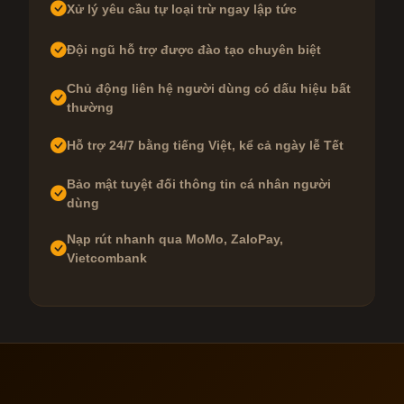
Xử lý yêu cầu tự loại trừ ngay lập tức
Đội ngũ hỗ trợ được đào tạo chuyên biệt
Chủ động liên hệ người dùng có dấu hiệu bất
thường
Hỗ trợ 24/7 bằng tiếng Việt, kể cả ngày lễ Tết
Bảo mật tuyệt đối thông tin cá nhân người
dùng
Nạp rút nhanh qua MoMo, ZaloPay,
Vietcombank