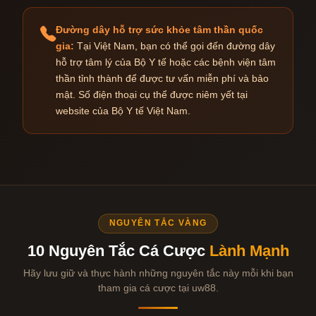
Đường dây hỗ trợ sức khỏe tâm thần quốc
gia:
Tại Việt Nam, bạn có thể gọi đến đường dây
hỗ trợ tâm lý của Bộ Y tế hoặc các bệnh viện tâm
thần tỉnh thành để được tư vấn miễn phí và bảo
mật. Số điện thoại cụ thể được niêm yết tại
website của Bộ Y tế Việt Nam.
NGUYÊN TẮC VÀNG
10 Nguyên Tắc Cá Cược
Lành Mạnh
Hãy lưu giữ và thực hành những nguyên tắc này mỗi khi bạn
tham gia cá cược tại uw88.