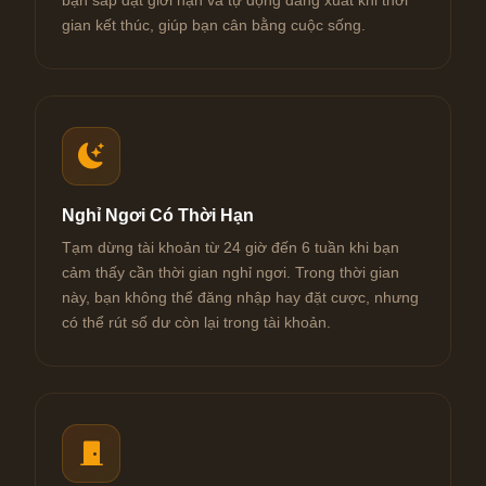
bạn sắp đạt giới hạn và tự động đăng xuất khi thời
gian kết thúc, giúp bạn cân bằng cuộc sống.
Nghỉ Ngơi Có Thời Hạn
Tạm dừng tài khoản từ 24 giờ đến 6 tuần khi bạn
cảm thấy cần thời gian nghỉ ngơi. Trong thời gian
này, bạn không thể đăng nhập hay đặt cược, nhưng
có thể rút số dư còn lại trong tài khoản.