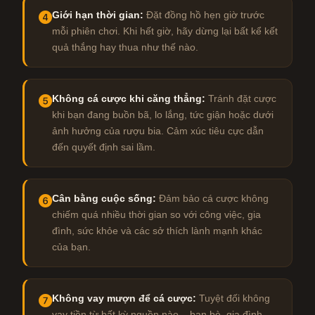
Giới hạn thời gian:
Đặt đồng hồ hẹn giờ trước
mỗi phiên chơi. Khi hết giờ, hãy dừng lại bất kể kết
quả thắng hay thua như thế nào.
Không cá cược khi căng thẳng:
Tránh đặt cược
khi bạn đang buồn bã, lo lắng, tức giận hoặc dưới
ảnh hưởng của rượu bia. Cảm xúc tiêu cực dẫn
đến quyết định sai lầm.
Cân bằng cuộc sống:
Đảm bảo cá cược không
chiếm quá nhiều thời gian so với công việc, gia
đình, sức khỏe và các sở thích lành mạnh khác
của bạn.
Không vay mượn để cá cược:
Tuyệt đối không
vay tiền từ bất kỳ nguồn nào – bạn bè, gia đình