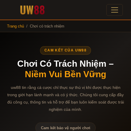
Trang chủ
Chơi có trách nhiệm
CAM KẾT CỦA UW88
Chơi Có Trách Nhiệm –
Niềm Vui Bền Vững
uw88 tin rằng cá cược chỉ thực sự thú vị khi được thực hiện
trong giới hạn lành mạnh và có ý thức. Chúng tôi cung cấp đầy
đủ công cụ, thông tin và hỗ trợ để bạn luôn kiểm soát được trải
nghiệm của mình.
Cam kết bảo vệ người chơi