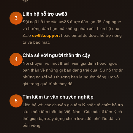
tức.
Liên hệ hỗ trợ uw88
3
Đội ngũ hỗ trợ của uw88 được đào tạo để lắng nghe
và hướng dẫn bạn mà không phán xét. Liên hệ qua
Zalo
uw88.support
hoặc email để được hỗ trợ riêng
tư và bảo mật.
Chia sẻ với người thân tin cậy
4
Nói chuyện với một thành viên gia đình hoặc người
bạn thân về những gì bạn đang trải qua. Sự hỗ trợ từ
những người yêu thương bạn là nguồn động lực vô
giá trong quá trình thay đổi.
Tìm kiếm tư vấn chuyên nghiệp
5
Liên hệ với các chuyên gia tâm lý hoặc tổ chức hỗ trợ
sức khỏe tâm thần tại Việt Nam. Các bác sĩ tâm lý có
thể giúp bạn xây dựng chiến lược đối phó lâu dài và
bền vững.